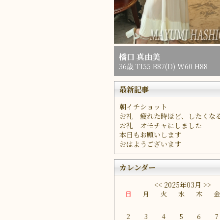
橋口 真由美
36歳 T155 B87(D) W60 H88
最新記事
朝イチショット
お礼 疲れた時ほど、したくな
お礼 オモチャにしました
本日もお願いします
おはようございます
カレンダー
<<
2025年03月
>>
日
月
火
水
木
2
3
4
5
6
7