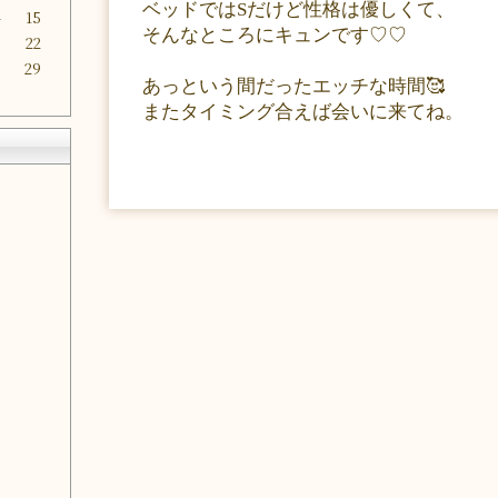
ベッドではSだけど性格は優しくて、
4
15
そんなところにキュンです♡♡
1
22
8
29
あっという間だったエッチな時間🥰
またタイミング合えば会いに来てね。