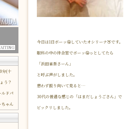
今日は1日ボーッ🤤していたオシリーナ🍑です。
WAITING
眼科の中の待合室でボーッ🤤っとしてたら
「浜田省吾さーん」
0分(十
と呼ぶ声がしました。
しょう？
思わず振り向いて見ると…
ールドパ
30代の普通な感じの「はまだしょうごさん」で
ーちゃん
ビックリしました。