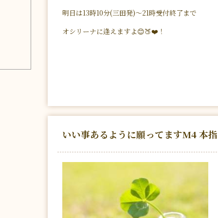
明日は13時10分(三田発)～21時受付終了まで
オシリーナに逢えますよ😊🍑❤️！
いい事あるように願ってますM4 本