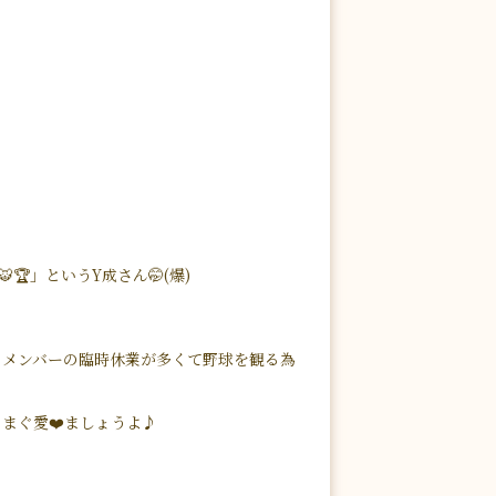
🏆」というY成さん🤭(爆)
のメンバーの臨時休業が多くて野球を観る為
まぐ愛❤️ましょうよ♪