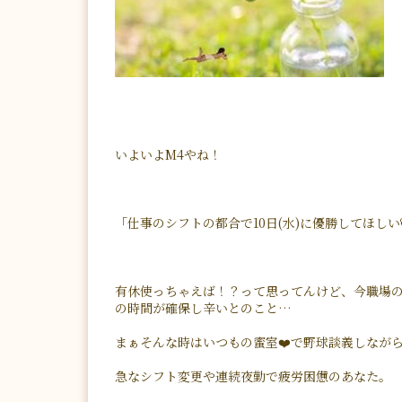
いよいよM4やね！
「仕事のシフトの都合で10日(水)に優勝してほしい🐯
有休使っちゃえば！？って思ってんけど、今職場
の時間が確保し辛いとのこと…
まぁそんな時はいつもの蜜室❤️で野球談義しながら
急なシフト変更や連続夜勤で疲労困憊のあなた。