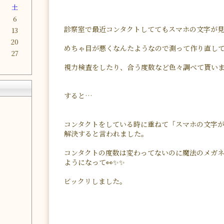
金
土
6
診察室で最近コンタクトしててもスマホの文字が
2
13
9
20
めちゃ目が悪くなんたようなので測って作り直し
6
27
視力検査をしたり、合う度数など色々調べて貰い
すると…
コンタクトをしている時に重ねて「スマホの文字が
解決すると言われました。
コンタクトの度数は変わってないのに魔法のメガ
ようになって👀✨✨
ビックリしました。