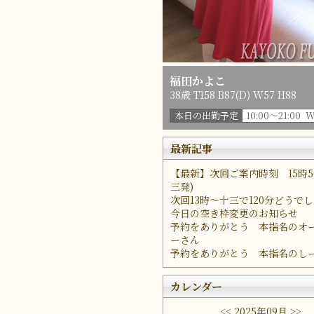
福田かよこ
38歳 T158 B87(D) W57 H88
本日の出勤予定
10:00～21:00 
最新記事
【最新】次回ご案内時刻 15時5
三発)
次回13時～十三で120分どうで
今日の空き枠変更のお知らせ
予約をありがとう 本指名のオ
ーさん
予約をありがとう 本指名のし
カレンダー
<<
2025年09月
>>