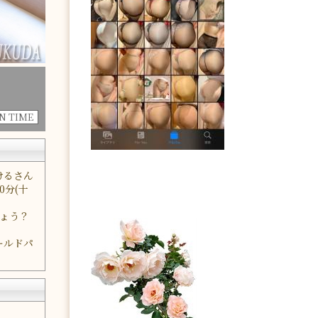
ON TIME
けるさん
0分(十
しょう？
ールドパ