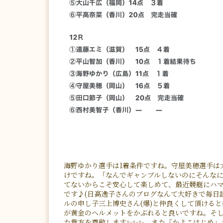
海野ゆかり選手は1着条件ですね。守屋美穂選手は
けですね。「なんでギャンブルしないのにそんな
てないからこそ安心して楽しめて、最近競艇にハ
です♪(日高逸子さんのブログなんて大好きで毎日
ルの申し子三上博史さん(爆)と仲良くして頂けると
が黄金のヘルメットをかぶれると良いですね。そして
た貴方を尊敬します✨✨✨。また「かよこはじめ」