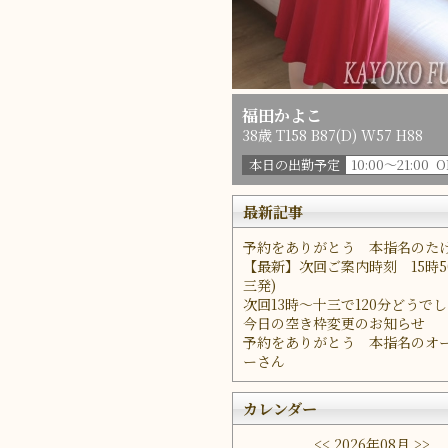
福田かよこ
38歳 T158 B87(D) W57 H88
本日の出勤予定
10:00～21:00 
最新記事
予約をありがとう 本指名のた
【最新】次回ご案内時刻 15時5
三発)
次回13時～十三で120分どうで
今日の空き枠変更のお知らせ
予約をありがとう 本指名のオ
ーさん
カレンダー
<<
2026年08月
>>