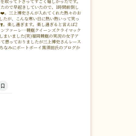
間を取って下さってすごく嬉しかったです。
たので早起きしていたので、1時間前倒し
️❤️。三上博史さんが入れてくれた熱々のお
したが、こんな寒い日に熱い熱いって笑っ
❣️。楽し過ぎます。楽し過ぎると言えば2
ァンファーレ…競艇クイーンズクライマック
しまいました(笑)福岡競艇の実況の女子ア
んて思っておりましたが三上博史さんレース
)ちなみにボートボーイ黒須田氏のブログか