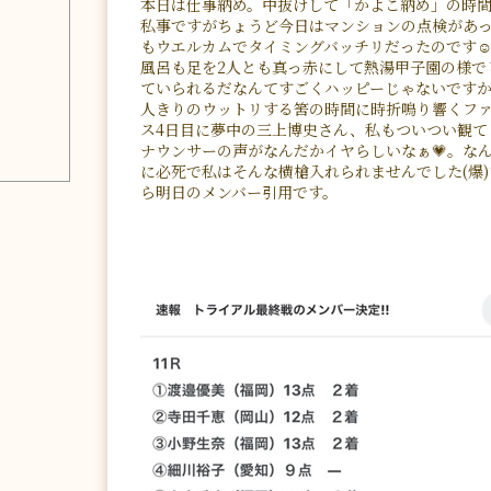
本日は仕事納め。中抜けして「かよこ納め」の時
私事ですがちょうど今日はマンションの点検があっ
もウエルカムでタイミングバッチリだったのです☺
風呂も足を2人とも真っ赤にして熱湯甲子園の様で
ていられるだなんてすごくハッピーじゃないですか
人きりのウットリする筈の時間に時折鳴り響くフ
ス4日目に夢中の三上博史さん、私もついつい観て
ナウンサーの声がなんだかイヤらしいなぁ💗。な
に必死で私はそんな横槍入れられませんでした(爆
ら明日のメンバー引用です。