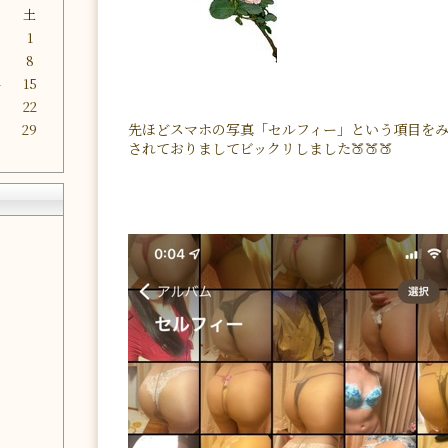
金
土
1
8
4
15
1
22
先ほどスマホの写真「セルフィー」という項目を
8
29
されておりましてビックリしました🍑🍑🍑