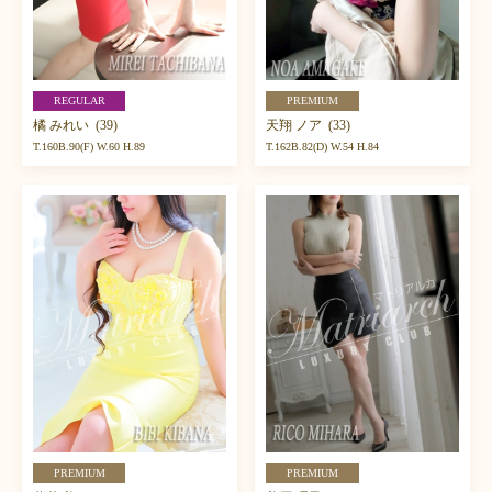
REGULAR
PREMIUM
橘 みれい (39)
天翔 ノア (33)
T.160B.90(F) W.60 H.89
T.162B.82(D) W.54 H.84
PREMIUM
PREMIUM