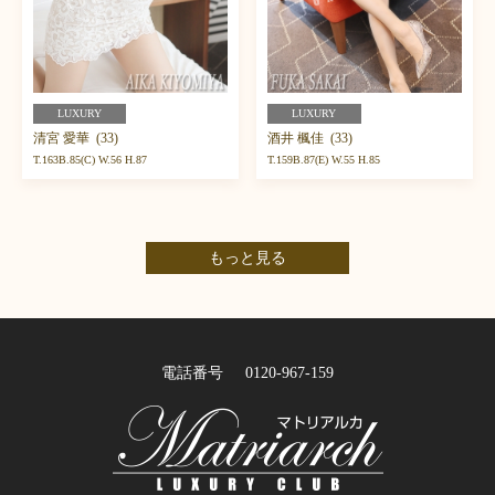
LUXURY
LUXURY
清宮 愛華 (33)
酒井 楓佳 (33)
T.163B.85(C) W.56 H.87
T.159B.87(E) W.55 H.85
もっと見る
電話番号
0120-967-159