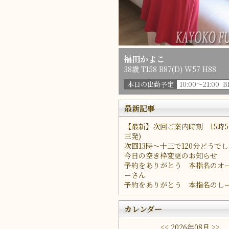
福田かよこ
38歳 T158 B87(D) W57 H88
本日の出勤予定
10:00～21:00 
最新記事
【最新】次回ご案内時刻 15時5
三発)
次回13時～十三で120分どうで
今日の空き枠変更のお知らせ
予約をありがとう 本指名のオ
ーさん
予約をありがとう 本指名のし
カレンダー
<<
2026年08月
>>