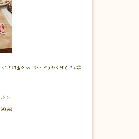
×2の和也クンはやっぱりわんぱくです🤭
也クン…
(笑)