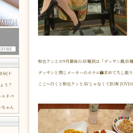
BEFORE
和也クンとの9月最後のAV難民は「デッサン風AV
デッサンと同じメーカーのホテル🏩求めて久し振り
0分(十
ここへ行くと和也クンとAVじゃなくてBON JOV
しょう？
ールドパ
ーちゃん