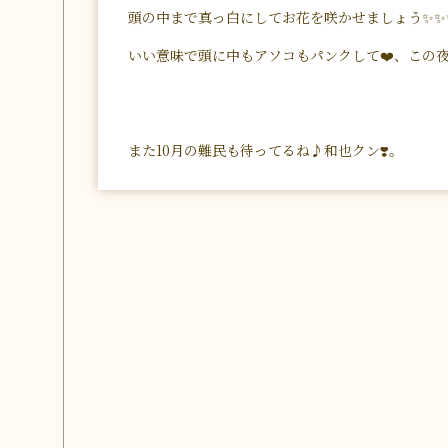
頭の中まで真っ白にしてお花を咲かせましょう✨✨
いい意味で頭に中もアソコもパンクして❤️、この夜
また10月の難民も待ってるね♪和也クン❣️。