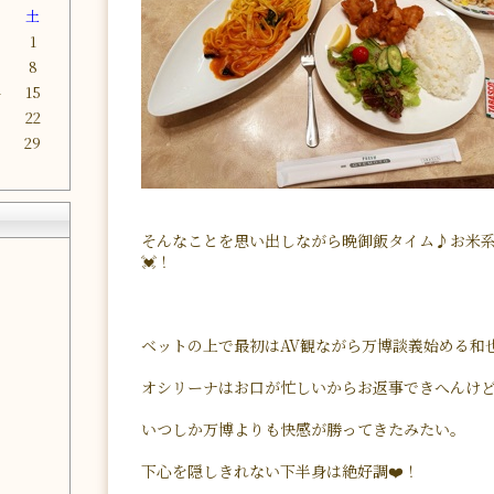
金
土
1
8
4
15
1
22
8
29
そんなことを思い出しながら晩御飯タイム♪お米系
💓！
ベットの上で最初はAV観ながら万博談義始める和
オシリーナはお口が忙しいからお返事できへんけど
いつしか万博よりも快感が勝ってきたみたい。
下心を隠しきれない下半身は絶好調❤️！