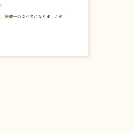
✨
、難波一の幸せ者になりました🌸！