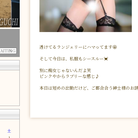
透けてるランジェリーにハマってます🤩
WAITING
そして今日は、私服もシースルー💓
別に痴女じゃないんだよ笑
ピンクやからラブリーな感じ♪
本日は短めの出勤だけど、ご都合合う紳士様のお誘
金
土
1