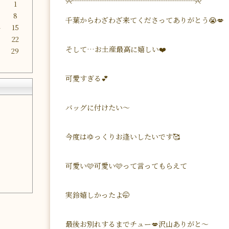
୨୧┈┈┈┈┈┈┈┈┈┈┈┈┈┈┈┈┈୨୧
1
8
千葉からわざわざ来てくださってありがとう😭💋
4
15
1
22
そして…お土産最高に嬉しい❤️
8
29
可愛すぎる💕
バッグに付けたい〜
今度はゆっくりお逢いしたいです🥰
可愛い🩷可愛い🩷って言ってもらえて
実鈴嬉しかったよ🤭
最後お別れするまでチュー💋沢山ありがと〜