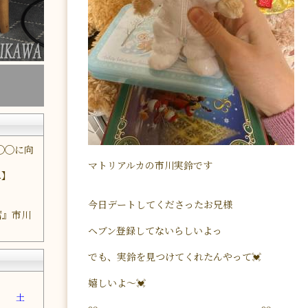
◯◯に向
マトリアルカの市川実鈴です
へ】
今日デートしてくださったお兄様
奮』市川
ヘブン登録してないらしいよっ
でも、実鈴を見つけてくれたんやって💓
嬉しいよ〜💓
金
土