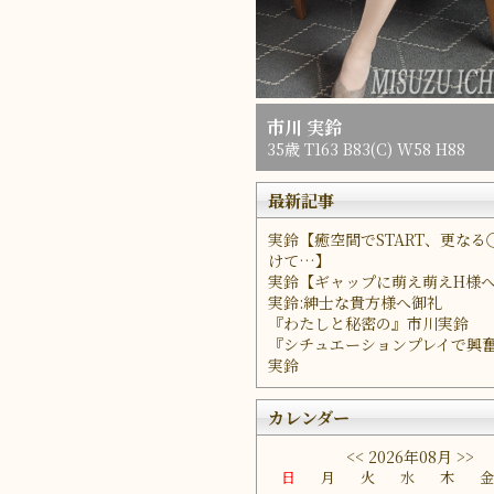
市川 実鈴
35歳 T163 B83(C) W58 H88
最新記事
実鈴【癒空間でSTART、更なる
けて…】
実鈴【ギャップに萌え萌えH様
実鈴:紳士な貴方様へ御礼
『わたしと秘密の』市川実鈴
『シチュエーションプレイで興
実鈴
カレンダー
<<
2026年08月
>>
日
月
火
水
木