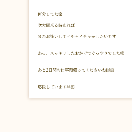
何分してた⁇笑
次大阪来る時あれば
またお逢いしてイチャイチャ💋したいです
あっ、スッキリしたおかげでぐっすりでした🫡
あと2日間お仕事頑張ってくださいね🙌🏻
応援しています🫶🏻