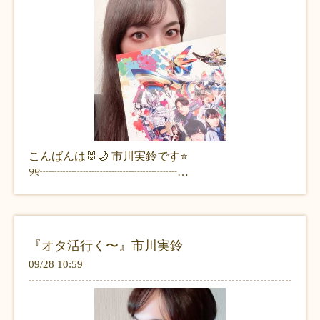
こんばんは🐰🌙 市川実鈴です⭐️
୨୧┈┈┈┈┈┈┈┈┈┈┈┈…
『オタ活行く〜』市川実鈴
09/28 10:59