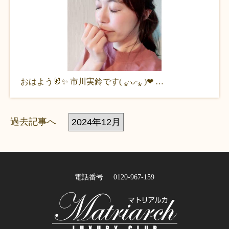
おはよう🐰✨ 市川実鈴です( ⁎ᵕᴗᵕ⁎ )❤︎ …
過去記事へ
電話番号
0120-967-159