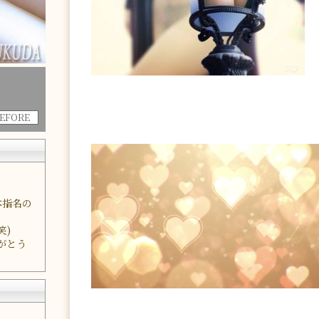
BEFORE
本指名の
笑)
りがとう