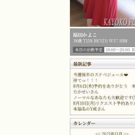
福田かよこ
38歳 T158 B87(D) W57 H88
本日の出勤予定
10:00～20:00 
最新記事
今週後半のスケベジュール❤️
待てっ！！！
8月6日(木)予約をありがとう 
たかせいさん
ノーマルなあなたも大歓迎です(
8月10日(月)リクエスト予約あ
本指名のY成さん
カレンダー
<<
2021年11月
>>