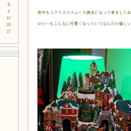
金
土
6
街中もうクリスマスムード満点になって来ました
2
13
ロビーもこんなに可愛くなっていてなんだか嬉しい気
9
20
6
27