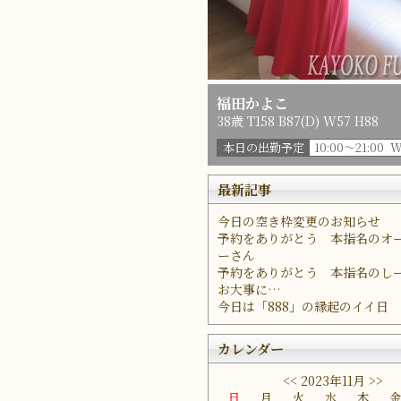
福田かよこ
38歳 T158 B87(D) W57 H88
本日の出勤予定
10:00～21:00 
最新記事
今日の空き枠変更のお知らせ
予約をありがとう 本指名のオ
ーさん
予約をありがとう 本指名のし
お大事に…
今日は「888」の縁起のイイ日
カレンダー
<<
2023年11月
>>
日
月
火
水
木