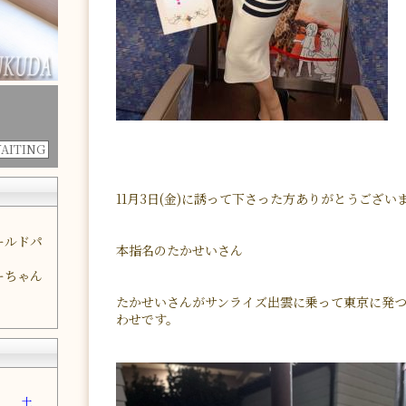
WAITING
11月3日(金)に誘って下さった方ありがとうござい
ールドパ
本指名のたかせいさん
ーちゃん
たかせいさんがサンライズ出雲に乗って東京に発
わせです。
金
土